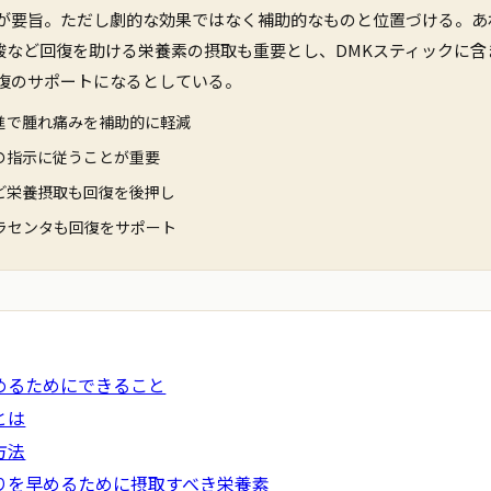
が要旨。ただし劇的な効果ではなく補助的なものと位置づける。あ
葉酸など回復を助ける栄養素の摂取も重要とし、DMKスティックに
復のサポートになるとしている。
進で腫れ痛みを補助的に軽減
の指示に従うことが重要
ど栄養摂取も回復を後押し
ラセンタも回復をサポート
めるためにできること
とは
方法
りを早めるために摂取すべき栄養素