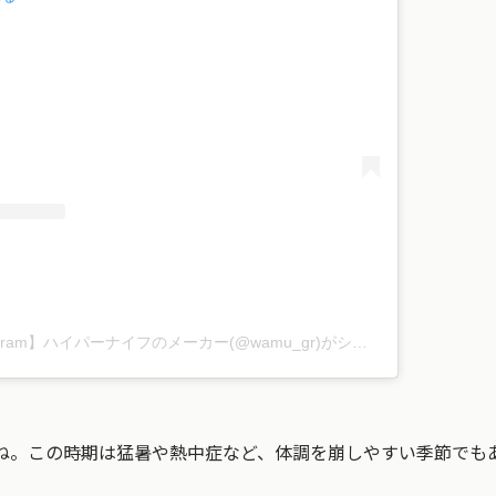
株式会社ワム【公式Instagram】ハイパーナイフのメーカー(@wamu_gr)がシェアした投稿
ね。この時期は猛暑や熱中症など、体調を崩しやすい季節でも