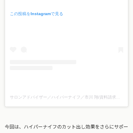
この投稿をInstagramで見る
サロンアドバイザー／ハイパーナイフ／市川 翔/資料請求はこちら(@hyperknife_ichikawa)がシェアした投稿
今回は、ハイパーナイフのカット出し効果をさらにサポー