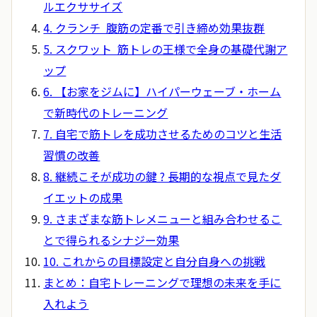
ルエクササイズ
4. クランチ 腹筋の定番で引き締め効果抜群
5. スクワット 筋トレの王様で全身の基礎代謝ア
ップ
6. 【お家をジムに】ハイパーウェーブ・ホーム
で新時代のトレーニング
7. 自宅で筋トレを成功させるためのコツと生活
習慣の改善
8. 継続こそが成功の鍵 ? 長期的な視点で見たダ
イエットの成果
9. さまざまな筋トレメニューと組み合わせるこ
とで得られるシナジー効果
10. これからの目標設定と自分自身への挑戦
まとめ：自宅トレーニングで理想の未来を手に
入れよう